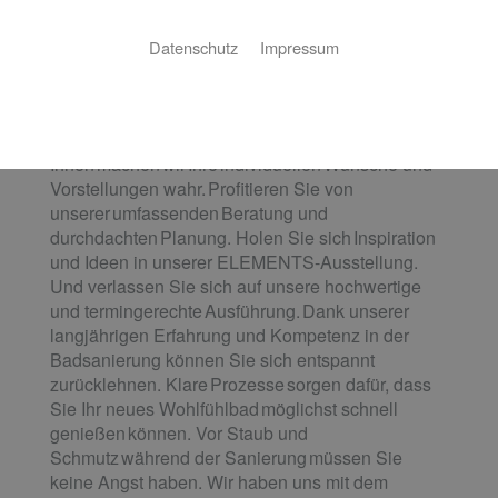
Wie stellen Sie sich Ihr neues Bad
Datenschutz
Impressum
vor? Eine luxuriöse Wellness-Oase, ein
praktisches Familienbad, ein
cleveres Raumwunder oder ein barrierefreies
Bad? Gemeinsam mit
Ihnen machen wir Ihre individuellen Wünsche und
Vorstellungen wahr. Profitieren Sie von
unserer umfassenden Beratung und
durchdachten Planung. Holen Sie sich Inspiration
und Ideen in unserer ELEMENTS-Ausstellung.
Und verlassen Sie sich auf unsere hochwertige
und termingerechte Ausführung. Dank unserer
langjährigen Erfahrung und Kompetenz in der
Badsanierung können Sie sich entspannt
zurücklehnen. Klare Prozesse sorgen dafür, dass
Sie Ihr neues Wohlfühlbad möglichst schnell
genießen können. Vor Staub und
Schmutz während der Sanierung müssen Sie
keine Angst haben. Wir haben uns mit dem